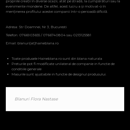
propriile creații în diverse ocazii, atât pe stradă, la cumpărături sau la
evenimente mondene. De altfel, acest lucru a și motivat-o în
menținerea profilului acestei companii într-o perioadă dificilă.
Adresa: Str Doamnei, Nr 3, Bucuresti
Telefon: 0766903655 / 0766740804 sau 0213125581
Email:
blanuri[at]haineblana.ro
Toate produsele Haineblana.ro sunt din blana naturala
Preturile pot fi modificate unilateral de companie in functie de
conditiile generale
Masurile sunt ajustabile in functie de designul produsului.
Blanuri Flora Nastase