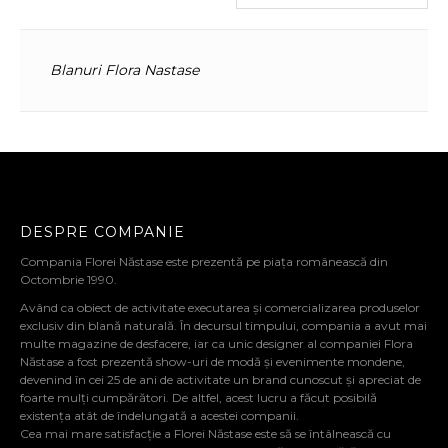
Blanuri Flora Nastase
DESPRE COMPANIE
Compania Florei Năstase este prezentă pe piața românească din
Octombrie 1990.
Având ca obiect de activitate executarea și comercializarea produselor
exclusiv din blană naturală. În decursul timpului, compania a avut mai
multe magazine de desfacere, iar ca unic designer al companiei Flora
Năstase a fost prezentă show-uri de modă și evenimente mondene,
devenind în cei 25 de ani de activitate un brand cunoscut și apreciat de
foarte mulți cumpărători. De altfel, acest lucru a făcut posibilă
existența atât de îndelungată a acestei companii.
Cea mai mare satisfacție a Florei Năstase este să se întâlnească cu