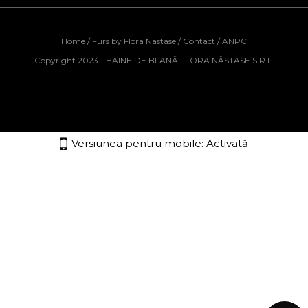
Home
/
Furs by Flora Nastase
/
Contact
/
ANPC
Copyright 2023 - HAINE DE BLANĂ FLORA NĂSTASE S.R.L.
Versiunea pentru mobile:
Activată