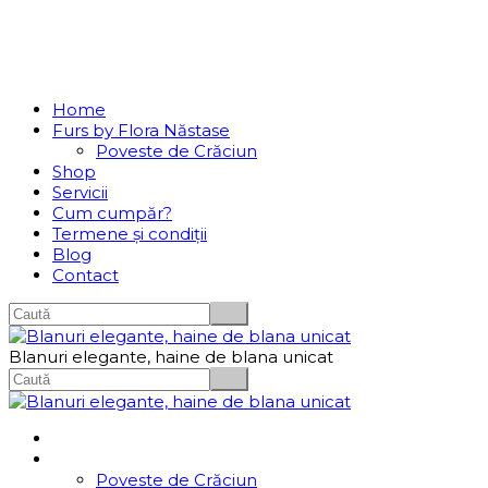
Se incarcă...
Navigation
Home
Furs by Flora Năstase
Poveste de Crăciun
Shop
Servicii
Cum cumpăr?
Termene și condiții
Blog
Contact
Blanuri elegante, haine de blana unicat
Home
Furs by Flora Năstase
Poveste de Crăciun