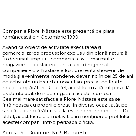
DESPRE COMPANIE
Compania Florei Năstase este prezentă pe piața
românească din Octombrie 1990.
Având ca obiect de activitate executarea și
comercializarea produselor exclusiv din blană naturală.
În decursul timpului, compania a avut mai multe
magazine de desfacere, iar ca unic designer al
companiei Flora Năstase a fost prezentă show-uri de
modă și evenimente mondene, devenind în cei 25 de ani
de activitate un brand cunoscut și apreciat de foarte
mulți cumpărători. De altfel, acest lucru a făcut posibilă
existența atât de îndelungată a acestei companii.
Cea mai mare satisfacție a Florei Năstase este să se
întâlnească cu propriile creații în diverse ocazii, atât pe
stradă, la cumpărături sau la evenimente mondene. De
altfel, acest lucru a și motivat-o în menținerea profilului
acestei companii într-o perioadă dificilă.
Adresa: Str Doamnei, Nr 3, Bucuresti