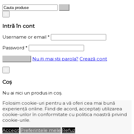
×
Intră în cont
Username or email
*
Password
*
Nu iți mai știi parola?
Crează cont
×
Coș
Nu ai nici un produs in coș.
Folosim cookie-uri pentru a vă oferi cea mai bună
experiență online. Fiind de acord, acceptați utilizarea
cookie-urilor în conformitate cu politica noastră privind
cookie-urile.
Accept
Preferintele mele
Refuz