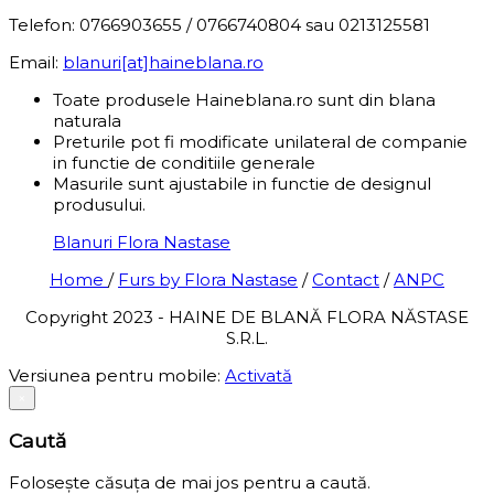
Telefon: 0766903655 / 0766740804 sau 0213125581
Email:
blanuri[at]haineblana.ro
Toate produsele Haineblana.ro sunt din blana
naturala
Preturile pot fi modificate unilateral de companie
in functie de conditiile generale
Masurile sunt ajustabile in functie de designul
produsului.
Blanuri Flora Nastase
Home
/
Furs by Flora Nastase
/
Contact
/
ANPC
Copyright 2023 - HAINE DE BLANĂ FLORA NĂSTASE
S.R.L.
Versiunea pentru mobile:
Activată
×
Caută
Folosește căsuța de mai jos pentru a caută.