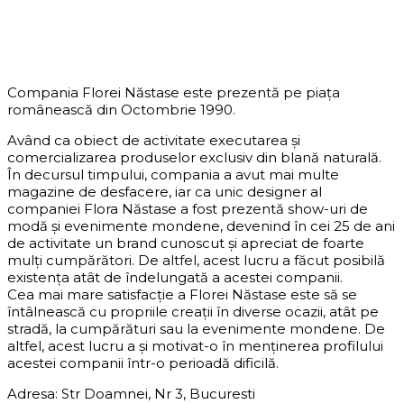
DESPRE COMPANIE
Compania Florei Năstase este prezentă pe piața
românească din Octombrie 1990.
Având ca obiect de activitate executarea și
comercializarea produselor exclusiv din blană naturală.
În decursul timpului, compania a avut mai multe
magazine de desfacere, iar ca unic designer al
companiei Flora Năstase a fost prezentă show-uri de
modă și evenimente mondene, devenind în cei 25 de ani
de activitate un brand cunoscut și apreciat de foarte
mulți cumpărători. De altfel, acest lucru a făcut posibilă
existența atât de îndelungată a acestei companii.
Cea mai mare satisfacție a Florei Năstase este să se
întâlnească cu propriile creații în diverse ocazii, atât pe
stradă, la cumpărături sau la evenimente mondene. De
altfel, acest lucru a și motivat-o în menținerea profilului
acestei companii într-o perioadă dificilă.
Adresa: Str Doamnei, Nr 3, Bucuresti