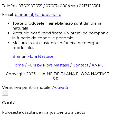
Telefon: 0766903655 / 0766740804 sau 0213125581
Email:
blanuri[at]haineblana.ro
Toate produsele Haineblana.ro sunt din blana
naturala
Preturile pot fi modificate unilateral de companie
in functie de conditiile generale
Masurile sunt ajustabile in functie de designul
produsului.
Blanuri Flora Nastase
Home
/
Furs by Flora Nastase
/
Contact
/
ANPC
Copyright 2023 - HAINE DE BLANĂ FLORA NĂSTASE
S.R.L.
Versiunea pentru mobile:
Activată
×
Caută
Folosește căsuța de mai jos pentru a caută.