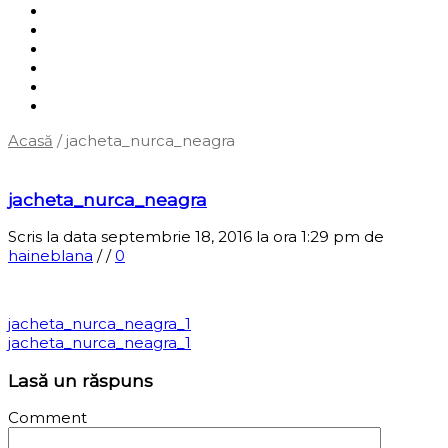
Shop
Servicii
Cum cumpăr?
Termene și condiții
Blog
Contact
Acasă
/
jacheta_nurca_neagra
‹
Înapoi la pagina anterioară
jacheta_nurca_neagra
Scris la data septembrie 18, 2016 la ora 1:29 pm
de
haineblana
/
/
0
jacheta_nurca_neagra_1
jacheta_nurca_neagra_1
Lasă un răspuns
Comment