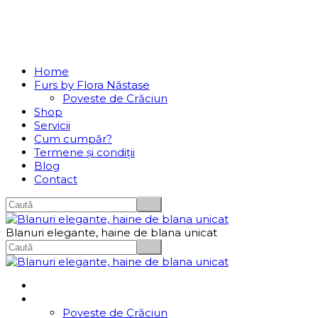
Se incarcă...
Navigation
Home
Furs by Flora Năstase
Poveste de Crăciun
Shop
Servicii
Cum cumpăr?
Termene și condiții
Blog
Contact
Blanuri elegante, haine de blana unicat
Home
Furs by Flora Năstase
Poveste de Crăciun