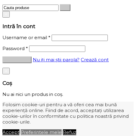
×
Intră în cont
Username or email
*
Password
*
Nu iți mai știi parola?
Crează cont
×
Coș
Nu ai nici un produs in coș.
Folosim cookie-uri pentru a vă oferi cea mai bună
experiență online. Fiind de acord, acceptați utilizarea
cookie-urilor în conformitate cu politica noastră privind
cookie-urile.
Accept
Preferintele mele
Refuz