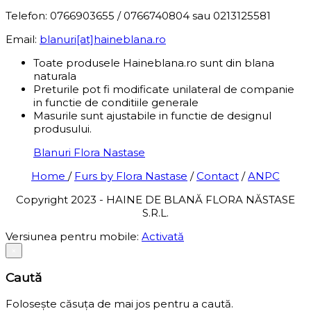
Telefon: 0766903655 / 0766740804 sau 0213125581
Email:
blanuri[at]haineblana.ro
Toate produsele Haineblana.ro sunt din blana
naturala
Preturile pot fi modificate unilateral de companie
in functie de conditiile generale
Masurile sunt ajustabile in functie de designul
produsului.
Blanuri Flora Nastase
Home
/
Furs by Flora Nastase
/
Contact
/
ANPC
Copyright 2023 - HAINE DE BLANĂ FLORA NĂSTASE
S.R.L.
Versiunea pentru mobile:
Activată
×
Caută
Folosește căsuța de mai jos pentru a caută.