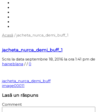
Shop
Servicii
Cum cumpăr?
Termene și condiții
Blog
Contact
Acasă
/
jacheta_nurca_demi_buff_1
‹
Înapoi la pagina anterioară
jacheta_nurca_demi_buff_1
Scris la data septembrie 18, 2016 la ora 1:41 pm
de
haineblana
/
/
0
jacheta_nurca_demi_buff
image00011
Lasă un răspuns
Comment