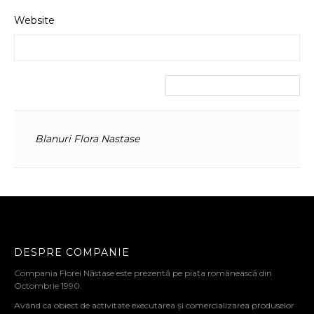
Website
Blanuri Flora Nastase
DESPRE COMPANIE
Compania Florei Năstase este prezentă pe piața românească din
Octombrie 1990.
Având ca obiect de activitate executarea și comercializarea produselor