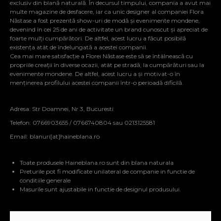
exclusiv din blană naturală. În decursul timpului, compania a avut mai
multe magazine de desfacere, iar ca unic designer al companiei Flora
Năstase a fost prezentă show-uri de modă și evenimente mondene,
devenind în cei 25 de ani de activitate un brand cunoscut și apreciat de
foarte mulți cumpărători. De altfel, acest lucru a făcut posibilă
existența atât de îndelungată a acestei companii.
Cea mai mare satisfacție a Florei Năstase este să se întâlnească cu
propriile creații în diverse ocazii, atât pe stradă, la cumpărături sau la
evenimente mondene. De altfel, acest lucru a și motivat-o în
menținerea profilului acestei companii într-o perioadă dificilă.
Adresa: Str Doamnei, Nr 3, Bucuresti
Telefon: 0766903655 / 0766740804 sau 0213125581
Email:
blanuri[at]haineblana.ro
Toate produsele Haineblana.ro sunt din blana naturala
Preturile pot fi modificate unilateral de companie in functie de
conditiile generale
Masurile sunt ajustabile in functie de designul produsului.