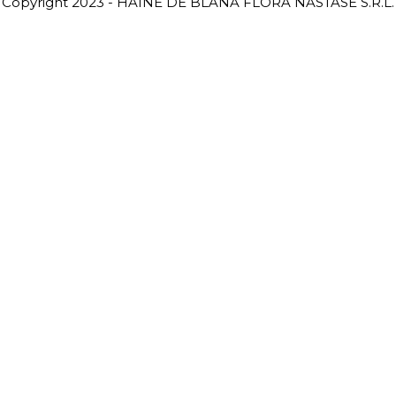
Copyright 2023 - HAINE DE BLANĂ FLORA NĂSTASE S.R.L.