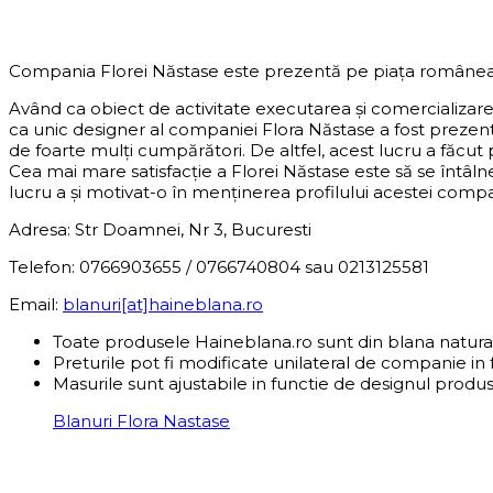
DESPRE COMPANIE
Compania Florei Năstase este prezentă pe piața românea
Având ca obiect de activitate executarea și comercializar
ca unic designer al companiei Flora Năstase a fost preze
de foarte mulți cumpărători. De altfel, acest lucru a făcut
Cea mai mare satisfacție a Florei Năstase este să se întâln
lucru a și motivat-o în menținerea profilului acestei compani
Adresa: Str Doamnei, Nr 3, Bucuresti
Telefon: 0766903655 / 0766740804 sau 0213125581
Email:
blanuri[at]haineblana.ro
Toate produsele Haineblana.ro sunt din blana natura
Preturile pot fi modificate unilateral de companie in 
Masurile sunt ajustabile in functie de designul produs
Blanuri Flora Nastase