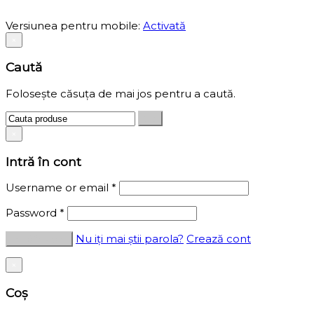
Versiunea pentru mobile:
Activată
×
Caută
Folosește căsuța de mai jos pentru a caută.
×
Intră în cont
Username or email
*
Password
*
Nu iți mai știi parola?
Crează cont
×
Coș