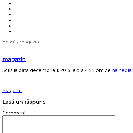
Shop
Servicii
Cum cumpăr?
Termene și condiții
Blog
Contact
Acasă
/
magazin
‹
Înapoi la pagina anterioară
magazin
Scris la data decembrie 1, 2015 la ora 4:54 pm
de
hainebla
magazin
Lasă un răspuns
Comment