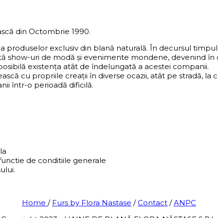
scă din Octombrie 1990.
ea produselor exclusiv din blană naturală. În decursul timp
ntă show-uri de modă și evenimente mondene, devenind în ce
 posibilă existența atât de îndelungată a acestei companii.
ească cu propriile creații în diverse ocazii, atât pe stradă,
i într-o perioadă dificilă.
la
functie de conditiile generale
ului.
Home
/
Furs by Flora Nastase
/
Contact
/
ANPC