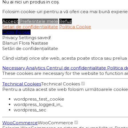
Nu ai nici un produs in coș.
Folosim cookie-uri pentru a vă oferi cea mai bună experiență
Accept
Preferintele mele
Refuz
Setari de confidentialitate
Politica Cookie
Close Popup
Privacy Settings saved!
Blanuri Flora Nastase
Setări de confidențialitate
Când vizitați orice site web, acesta poate stoca sau prelua 
Necessary
Analytics
Centrul de confidențialitate
Politica d
These cookies are necessary for the website to function a
Technical Cookies
Technical Cookies
Pentru a utiliza acest site web folosim următoarele cooki
wordpress_test_cookie
wordpress_logged_in_
wordpress_sec
WooCommerce
WooCommerce