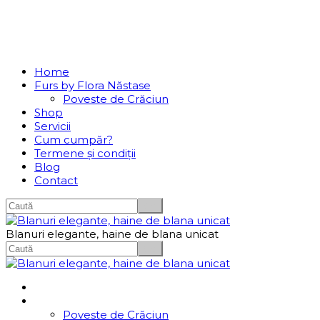
Se incarcă...
Navigation
Home
Furs by Flora Năstase
Poveste de Crăciun
Shop
Servicii
Cum cumpăr?
Termene și condiții
Blog
Contact
Blanuri elegante, haine de blana unicat
Home
Furs by Flora Năstase
Poveste de Crăciun