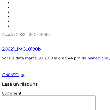
Shop
Servicii
Cum cumpăr?
Termene și condiții
Blog
Contact
Acasă
/
20621_IMG_0198b
‹
Înapoi la pagina anterioară
20621_IMG_0198b
Scris la data martie 28, 2019 la ora 5:44 pm
de
haineblana
61484551.jpg
Lasă un răspuns
Comment