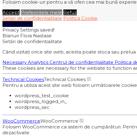
Folosim cookie-uri pentru a vă oferi cea mai bună experiență
Accept
Preferintele mele
Refuz
Setari de confidentialitate
Politica Cookie
Close Popup
Privacy Settings saved!
Blanuri Flora Nastase
Setări de confidențialitate
Când vizitați orice site web, acesta poate stoca sau prelua 
Necessary
Analytics
Centrul de confidențialitate
Politica d
These cookies are necessary for the website to function a
Technical Cookies
Technical Cookies
Pentru a utiliza acest site web folosim următoarele cooki
wordpress_test_cookie
wordpress_logged_in_
wordpress_sec
WooCommerce
WooCommerce
Folosim WooCommerce ca sistem de cumpărături. Pentru proc
dezactivate.