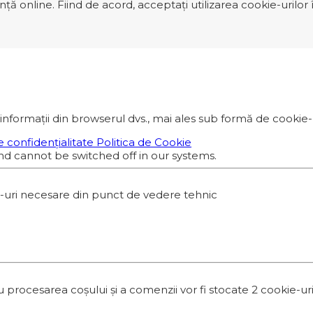
 online. Fiind de acord, acceptați utilizarea cookie-urilor î
informații din browserul dvs., mai ales sub formă de cookie-ur
e confidențialitate
Politica de Cookie
nd cannot be switched off in our systems.
e-uri necesare din punct de vedere tehnic
esarea coșului și a comenzii vor fi stocate 2 cookie-uri. A