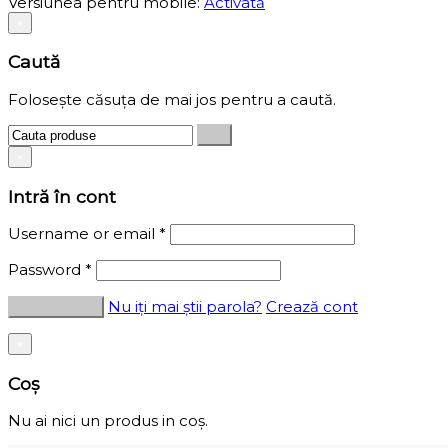
Versiunea pentru mobile:
Activată
×
Caută
Folosește căsuța de mai jos pentru a caută.
×
Intră în cont
Username or email
*
Password
*
Nu iți mai știi parola?
Crează cont
×
Coș
Nu ai nici un produs in coș.