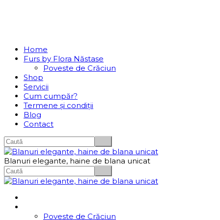
Se incarcă...
Navigation
Home
Furs by Flora Năstase
Poveste de Crăciun
Shop
Servicii
Cum cumpăr?
Termene și condiții
Blog
Contact
Blanuri elegante, haine de blana unicat
Home
Furs by Flora Năstase
Poveste de Crăciun