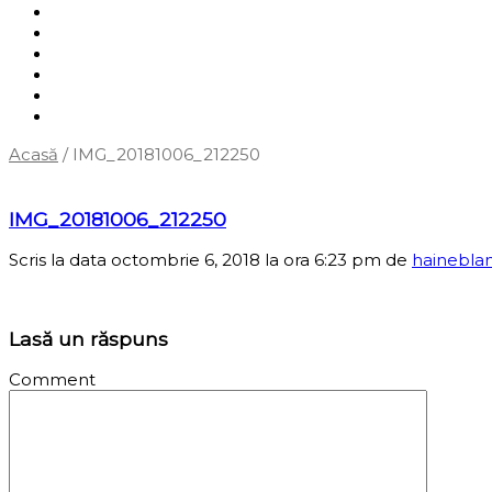
Shop
Servicii
Cum cumpăr?
Termene și condiții
Blog
Contact
Acasă
/
IMG_20181006_212250
‹
Înapoi la pagina anterioară
IMG_20181006_212250
Scris la data octombrie 6, 2018 la ora 6:23 pm
de
hainebla
Lasă un răspuns
Comment