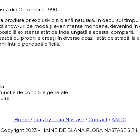
scă din Octombrie 1990.
ea produselor exclusiv din blană naturală. În decursul timp
ntă show-uri de modă și evenimente mondene, devenind în ce
 posibilă existența atât de îndelungată a acestei companii.
ească cu propriile creații în diverse ocazii, atât pe stradă,
i într-o perioadă dificilă.
la
functie de conditiile generale
ului.
Home
/
Furs by Flora Nastase
/
Contact
/
ANPC
Copyright 2023 - HAINE DE BLANĂ FLORA NĂSTASE S.R.L.