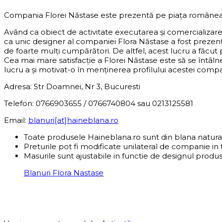
Compania Florei Năstase este prezentă pe piața românea
Având ca obiect de activitate executarea și comercializar
ca unic designer al companiei Flora Năstase a fost preze
de foarte mulți cumpărători. De altfel, acest lucru a făcut
Cea mai mare satisfacție a Florei Năstase este să se întâln
lucru a și motivat-o în menținerea profilului acestei compani
Adresa: Str Doamnei, Nr 3, Bucuresti
Telefon: 0766903655 / 0766740804 sau 0213125581
Email:
blanuri[at]haineblana.ro
Toate produsele Haineblana.ro sunt din blana natura
Preturile pot fi modificate unilateral de companie in 
Masurile sunt ajustabile in functie de designul produs
Blanuri Flora Nastase