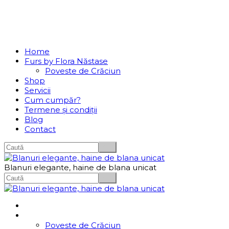
Se incarcă...
Navigation
Home
Furs by Flora Năstase
Poveste de Crăciun
Shop
Servicii
Cum cumpăr?
Termene și condiții
Blog
Contact
Blanuri elegante, haine de blana unicat
Home
Furs by Flora Năstase
Poveste de Crăciun