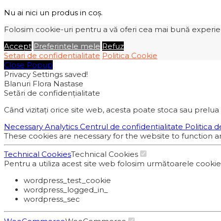
Nu ai nici un produs in coș.
Folosim cookie-uri pentru a vă oferi cea mai bună experiență
Accept
Preferintele mele
Refuz
Setari de confidentialitate
Politica Cookie
Close Popup
Privacy Settings saved!
Blanuri Flora Nastase
Setări de confidențialitate
Când vizitați orice site web, acesta poate stoca sau prelua 
Necessary
Analytics
Centrul de confidențialitate
Politica d
These cookies are necessary for the website to function a
Technical Cookies
Technical Cookies
Pentru a utiliza acest site web folosim următoarele cooki
wordpress_test_cookie
wordpress_logged_in_
wordpress_sec