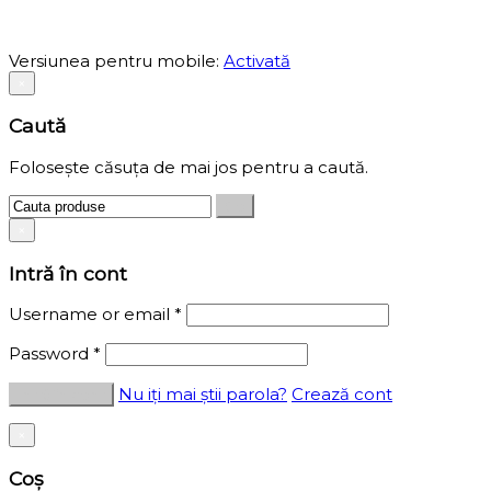
Versiunea pentru mobile:
Activată
×
Caută
Folosește căsuța de mai jos pentru a caută.
×
Intră în cont
Username or email
*
Password
*
Nu iți mai știi parola?
Crează cont
×
Coș