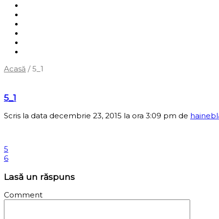
Shop
Servicii
Cum cumpăr?
Termene și condiții
Blog
Contact
Acasă
/
5_1
‹
Înapoi la pagina anterioară
5_1
Scris la data decembrie 23, 2015 la ora 3:09 pm
de
haineb
5
6
Lasă un răspuns
Comment