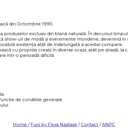
scă din Octombrie 1990.
ea produselor exclusiv din blană naturală. În decursul timp
ntă show-uri de modă și evenimente mondene, devenind în ce
 posibilă existența atât de îndelungată a acestei companii.
ească cu propriile creații în diverse ocazii, atât pe stradă,
i într-o perioadă dificilă.
la
functie de conditiile generale
ului.
Home
/
Furs by Flora Nastase
/
Contact
/
ANPC