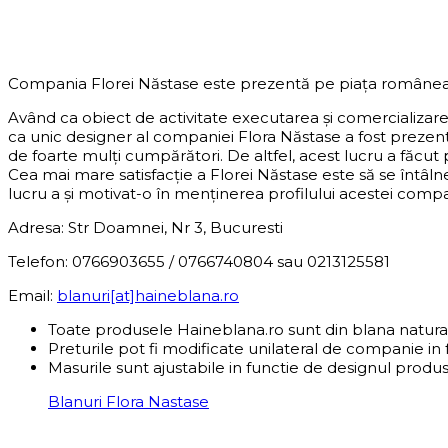
DESPRE COMPANIE
Compania Florei Năstase este prezentă pe piața românea
Având ca obiect de activitate executarea și comercializar
ca unic designer al companiei Flora Năstase a fost preze
de foarte mulți cumpărători. De altfel, acest lucru a făcut
Cea mai mare satisfacție a Florei Năstase este să se întâln
lucru a și motivat-o în menținerea profilului acestei compani
Adresa: Str Doamnei, Nr 3, Bucuresti
Telefon: 0766903655 / 0766740804 sau 0213125581
Email:
blanuri[at]haineblana.ro
Toate produsele Haineblana.ro sunt din blana natura
Preturile pot fi modificate unilateral de companie in 
Masurile sunt ajustabile in functie de designul produs
Blanuri Flora Nastase