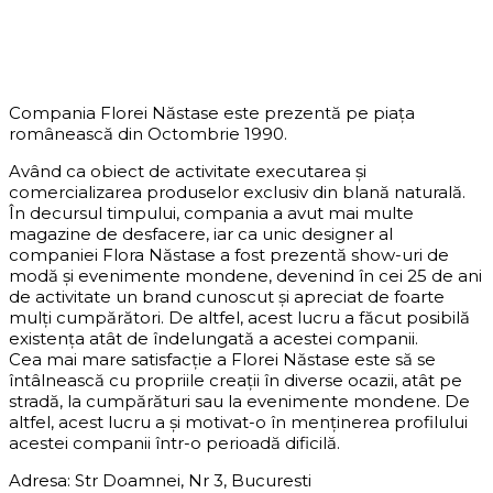
DESPRE COMPANIE
Compania Florei Năstase este prezentă pe piața
românească din Octombrie 1990.
Având ca obiect de activitate executarea și
comercializarea produselor exclusiv din blană naturală.
În decursul timpului, compania a avut mai multe
magazine de desfacere, iar ca unic designer al
companiei Flora Năstase a fost prezentă show-uri de
modă și evenimente mondene, devenind în cei 25 de ani
de activitate un brand cunoscut și apreciat de foarte
mulți cumpărători. De altfel, acest lucru a făcut posibilă
existența atât de îndelungată a acestei companii.
Cea mai mare satisfacție a Florei Năstase este să se
întâlnească cu propriile creații în diverse ocazii, atât pe
stradă, la cumpărături sau la evenimente mondene. De
altfel, acest lucru a și motivat-o în menținerea profilului
acestei companii într-o perioadă dificilă.
Adresa: Str Doamnei, Nr 3, Bucuresti