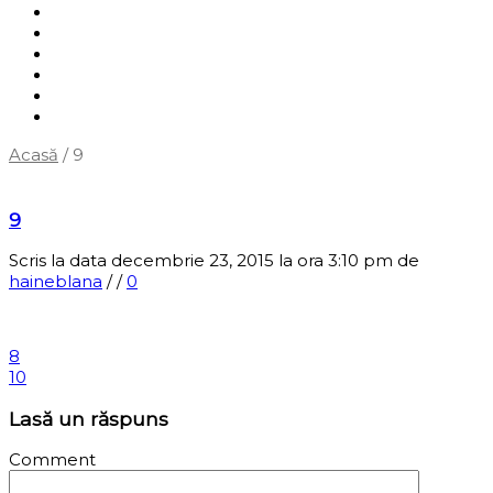
Shop
Servicii
Cum cumpăr?
Termene și condiții
Blog
Contact
Acasă
/
9
‹
Înapoi la pagina anterioară
9
Scris la data decembrie 23, 2015 la ora 3:10 pm
de
haineblana
/
/
0
8
10
Lasă un răspuns
Comment