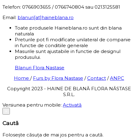
Telefon: 0766903655 / 0766740804 sau 0213125581
Email:
blanuri[at]haineblana.ro
Toate produsele Haineblana.ro sunt din blana
naturala
Preturile pot fi modificate unilateral de companie
in functie de conditiile generale
Masurile sunt ajustabile in functie de designul
produsului.
Blanuri Flora Nastase
Home
/
Furs by Flora Nastase
/
Contact
/
ANPC
Copyright 2023 - HAINE DE BLANĂ FLORA NĂSTASE
S.R.L.
Versiunea pentru mobile:
Activată
×
Caută
Folosește căsuța de mai jos pentru a caută.