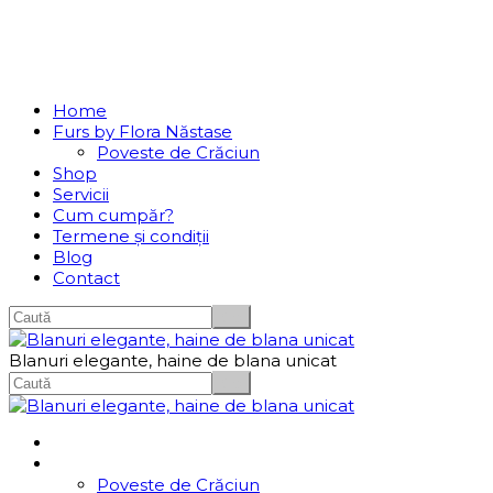
Se incarcă...
Navigation
Home
Furs by Flora Năstase
Poveste de Crăciun
Shop
Servicii
Cum cumpăr?
Termene și condiții
Blog
Contact
Blanuri elegante, haine de blana unicat
Home
Furs by Flora Năstase
Poveste de Crăciun