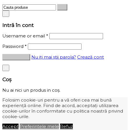
×
Intră în cont
Username or email
*
Password
*
Nu iți mai știi parola?
Crează cont
×
Coș
Nu ai nici un produs in coș.
Folosim cookie-uri pentru a vă oferi cea mai bună
experiență online. Fiind de acord, acceptați utilizarea
cookie-urilor în conformitate cu politica noastră privind
cookie-urile.
Accept
Preferintele mele
Refuz