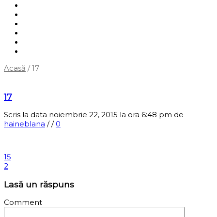
Shop
Servicii
Cum cumpăr?
Termene și condiții
Blog
Contact
Acasă
/
17
‹
Înapoi la pagina anterioară
17
Scris la data noiembrie 22, 2015 la ora 6:48 pm
de
haineblana
/
/
0
15
2
Lasă un răspuns
Comment