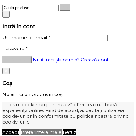
×
Intră în cont
Username or email
*
Password
*
Nu iți mai știi parola?
Crează cont
×
Coș
Nu ai nici un produs in coș.
Folosim cookie-uri pentru a vă oferi cea mai bună
experiență online. Fiind de acord, acceptați utilizarea
cookie-urilor în conformitate cu politica noastră privind
cookie-urile.
Accept
Preferintele mele
Refuz