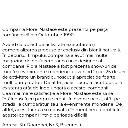
DESPRE COMPANIE
Compania Florei Năstase este prezentă pe piața
românească din Octombrie 1990.
Având ca obiect de activitate executarea și
comercializarea produselor exclusiv din blană naturală.
În decursul timpului, compania a avut mai multe
magazine de desfacere, iar ca unic designer al
companiei Flora Năstase a fost prezentă show-uri de
modă și evenimente mondene, devenind în cei 25 de ani
de activitate un brand cunoscut și apreciat de foarte
mulți cumpărători. De altfel, acest lucru a făcut posibilă
existența atât de îndelungată a acestei companii.
Cea mai mare satisfacție a Florei Năstase este să se
întâlnească cu propriile creații în diverse ocazii, atât pe
stradă, la cumpărături sau la evenimente mondene. De
altfel, acest lucru a și motivat-o în menținerea profilului
acestei companii într-o perioadă dificilă.
Adresa: Str Doamnei, Nr 3, Bucuresti