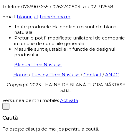
Telefon: 0766903655 / 0766740804 sau 0213125581
Email:
blanuri[at]haineblana.ro
Toate produsele Haineblana.ro sunt din blana
naturala
Preturile pot fi modificate unilateral de companie
in functie de conditiile generale
Masurile sunt ajustabile in functie de designul
produsului.
Blanuri Flora Nastase
Home
/
Furs by Flora Nastase
/
Contact
/
ANPC
Copyright 2023 - HAINE DE BLANĂ FLORA NĂSTASE
S.R.L.
Versiunea pentru mobile:
Activată
×
Caută
Folosește căsuța de mai jos pentru a caută.