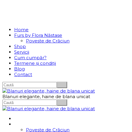
Se incarcă...
Navigation
Home
Furs by Flora Năstase
Poveste de Crăciun
Shop
Servicii
Cum cumpăr?
Termene și condiții
Blog
Contact
Blanuri elegante, haine de blana unicat
Home
Furs by Flora Năstase
Poveste de Crăciun