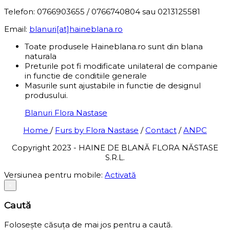
Telefon: 0766903655 / 0766740804 sau 0213125581
Email:
blanuri[at]haineblana.ro
Toate produsele Haineblana.ro sunt din blana
naturala
Preturile pot fi modificate unilateral de companie
in functie de conditiile generale
Masurile sunt ajustabile in functie de designul
produsului.
Blanuri Flora Nastase
Home
/
Furs by Flora Nastase
/
Contact
/
ANPC
Copyright 2023 - HAINE DE BLANĂ FLORA NĂSTASE
S.R.L.
Versiunea pentru mobile:
Activată
×
Caută
Folosește căsuța de mai jos pentru a caută.