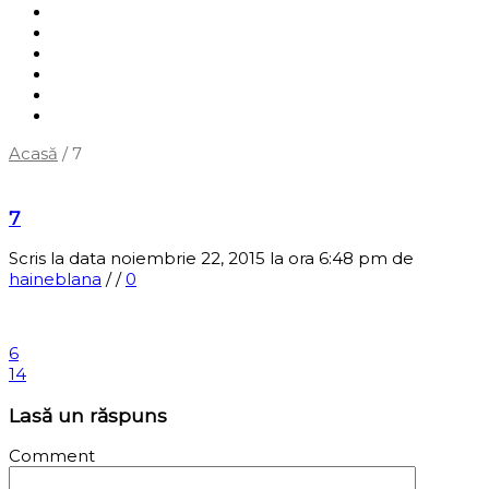
Shop
Servicii
Cum cumpăr?
Termene și condiții
Blog
Contact
Acasă
/
7
‹
Înapoi la pagina anterioară
7
Scris la data noiembrie 22, 2015 la ora 6:48 pm
de
haineblana
/
/
0
6
14
Lasă un răspuns
Comment