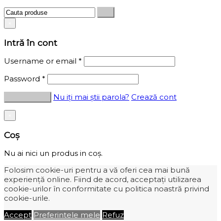
×
Intră în cont
Username or email
*
Password
*
Nu iți mai știi parola?
Crează cont
×
Coș
Nu ai nici un produs in coș.
Folosim cookie-uri pentru a vă oferi cea mai bună
experiență online. Fiind de acord, acceptați utilizarea
cookie-urilor în conformitate cu politica noastră privind
cookie-urile.
Accept
Preferintele mele
Refuz