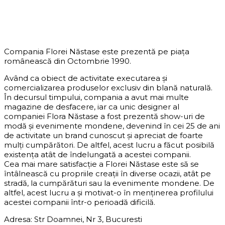
DESPRE COMPANIE
Compania Florei Năstase este prezentă pe piața
românească din Octombrie 1990.
Având ca obiect de activitate executarea și
comercializarea produselor exclusiv din blană naturală.
În decursul timpului, compania a avut mai multe
magazine de desfacere, iar ca unic designer al
companiei Flora Năstase a fost prezentă show-uri de
modă și evenimente mondene, devenind în cei 25 de ani
de activitate un brand cunoscut și apreciat de foarte
mulți cumpărători. De altfel, acest lucru a făcut posibilă
existența atât de îndelungată a acestei companii.
Cea mai mare satisfacție a Florei Năstase este să se
întâlnească cu propriile creații în diverse ocazii, atât pe
stradă, la cumpărături sau la evenimente mondene. De
altfel, acest lucru a și motivat-o în menținerea profilului
acestei companii într-o perioadă dificilă.
Adresa: Str Doamnei, Nr 3, Bucuresti