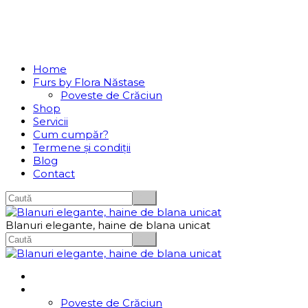
Se incarcă...
Navigation
Home
Furs by Flora Năstase
Poveste de Crăciun
Shop
Servicii
Cum cumpăr?
Termene și condiții
Blog
Contact
Blanuri elegante, haine de blana unicat
Home
Furs by Flora Năstase
Poveste de Crăciun