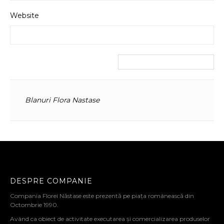
Website
Blanuri Flora Nastase
DESPRE COMPANIE
Compania Florei Năstase este prezentă pe piața românească din
Octombrie 1990.
Având ca obiect de activitate executarea și comercializarea produselor