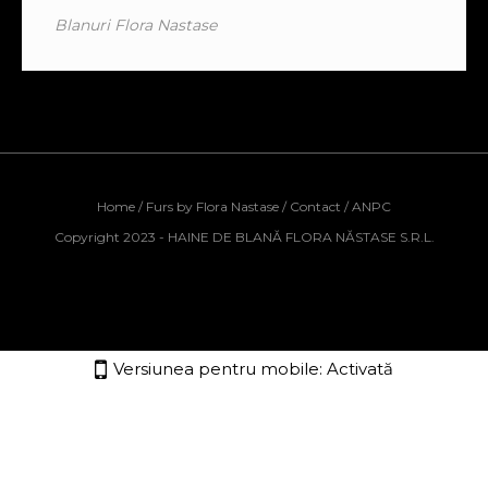
Blanuri Flora Nastase
Home
/
Furs by Flora Nastase
/
Contact
/
ANPC
Copyright 2023 - HAINE DE BLANĂ FLORA NĂSTASE S.R.L.
Versiunea pentru mobile:
Activată