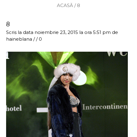
ACASĂ
/
8
8
Scris la data noiembrie 23, 2015 la ora 5:51 pm
de
haineblana
/
/
0