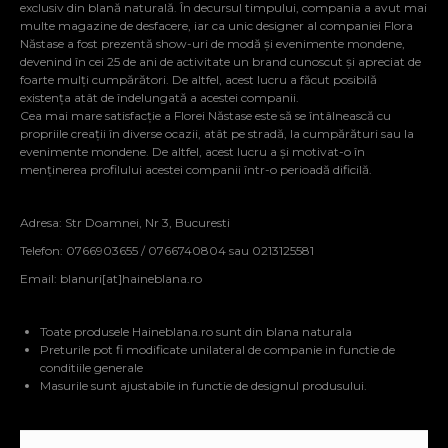
exclusiv din blană naturală. În decursul timpului, compania a avut mai
multe magazine de desfacere, iar ca unic designer al companiei Flora
Năstase a fost prezentă show-uri de modă și evenimente mondene,
devenind în cei 25 de ani de activitate un brand cunoscut și apreciat de
foarte mulți cumpărători. De altfel, acest lucru a făcut posibilă
existența atât de îndelungată a acestei companii.
Cea mai mare satisfacție a Florei Năstase este să se întâlnească cu
propriile creații în diverse ocazii, atât pe stradă, la cumpărături sau la
evenimente mondene. De altfel, acest lucru a și motivat-o în
menținerea profilului acestei companii într-o perioadă dificilă.
Adresa: Str Doamnei, Nr 3, Bucuresti
Telefon: 0766903655 / 0766740804 sau 0213125581
Email:
blanuri[at]haineblana.ro
Toate produsele Haineblana.ro sunt din blana naturala
Preturile pot fi modificate unilateral de companie in functie de
conditiile generale
Masurile sunt ajustabile in functie de designul produsului.