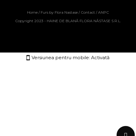
Home
/
Furs by Flora Nastase
/
Contact
/
ANPC
Copyright 2023 - HAINE DE BLANĂ FLORA NĂSTASE S.R.L.
Versiunea pentru mobile:
Activată