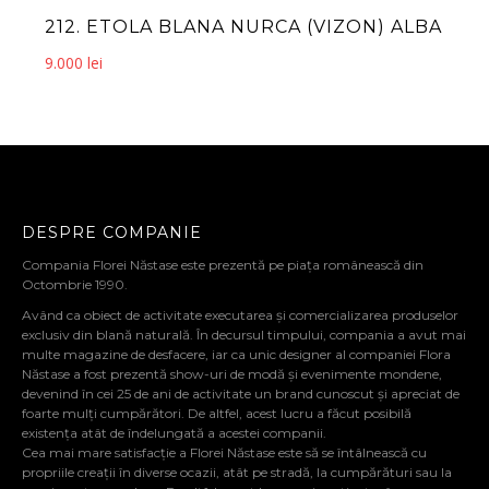
212. ETOLA BLANA NURCA (VIZON) ALBA
9.000
lei
DESPRE COMPANIE
Compania Florei Năstase este prezentă pe piața românească din
Octombrie 1990.
Având ca obiect de activitate executarea și comercializarea produselor
exclusiv din blană naturală. În decursul timpului, compania a avut mai
multe magazine de desfacere, iar ca unic designer al companiei Flora
Năstase a fost prezentă show-uri de modă și evenimente mondene,
devenind în cei 25 de ani de activitate un brand cunoscut și apreciat de
foarte mulți cumpărători. De altfel, acest lucru a făcut posibilă
existența atât de îndelungată a acestei companii.
Cea mai mare satisfacție a Florei Năstase este să se întâlnească cu
propriile creații în diverse ocazii, atât pe stradă, la cumpărături sau la