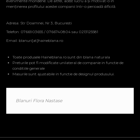
evenimente mondene. De altfel, acest lucru a și motivat-o în
menținerea profilului acestei companii într-o perioadă dificilă.
Adresa: Str Doamnei, Nr 3, Bucuresti
Telefon: 0766903655 / 0766740804 sau 0213125581
Email:
blanuri[at]haineblana.ro
Toate produsele Haineblana.ro sunt din blana naturala
Preturile pot fi modificate unilateral de companie in functie de
conditiile generale
Masurile sunt ajustabile in functie de designul produsului.
Blanuri Flora Nastase