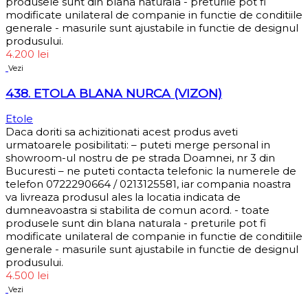
produsele sunt din blana naturala - preturile pot fi
modificate unilateral de companie in functie de conditiile
generale - masurile sunt ajustabile in functie de designul
produsului.
4.200
lei
Vezi
438. ETOLA BLANA NURCA (VIZON)
Etole
Daca doriti sa achizitionati acest produs aveti
urmatoarele posibilitati: – puteti merge personal in
showroom-ul nostru de pe strada Doamnei, nr 3 din
Bucuresti – ne puteti contacta telefonic la numerele de
telefon 0722290664 / 0213125581, iar compania noastra
va livreaza produsul ales la locatia indicata de
dumneavoastra si stabilita de comun acord. - toate
produsele sunt din blana naturala - preturile pot fi
modificate unilateral de companie in functie de conditiile
generale - masurile sunt ajustabile in functie de designul
produsului.
4.500
lei
Vezi