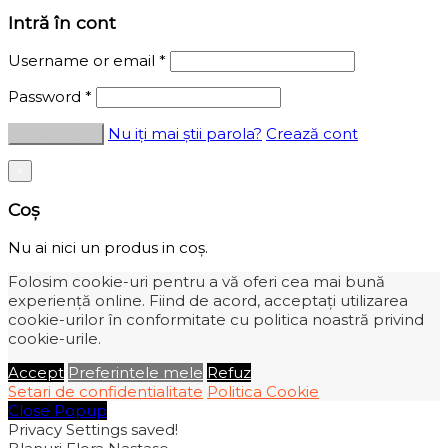
Intră în cont
Username or email
*
Password
*
Nu iți mai știi parola?
Crează cont
×
Coș
Nu ai nici un produs in coș.
Folosim cookie-uri pentru a vă oferi cea mai bună
experiență online. Fiind de acord, acceptați utilizarea
cookie-urilor în conformitate cu politica noastră privind
cookie-urile.
Accept
Preferintele mele
Refuz
Setari de confidentialitate
Politica Cookie
Close Popup
Privacy Settings saved!