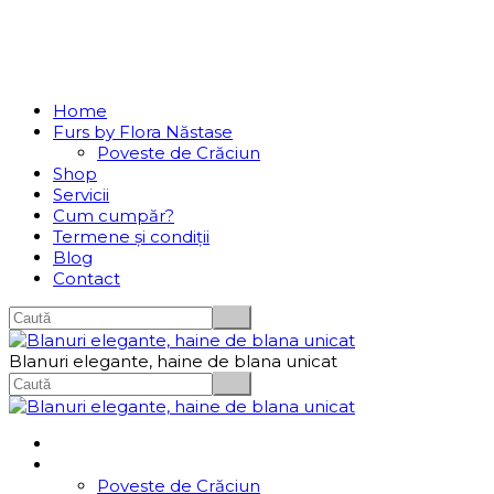
Se incarcă...
Navigation
Home
Furs by Flora Năstase
Poveste de Crăciun
Shop
Servicii
Cum cumpăr?
Termene și condiții
Blog
Contact
Blanuri elegante, haine de blana unicat
Home
Furs by Flora Năstase
Poveste de Crăciun