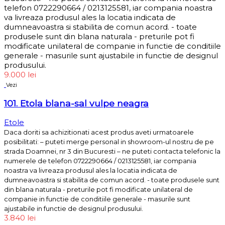
telefon 0722290664 / 0213125581, iar compania noastra
va livreaza produsul ales la locatia indicata de
dumneavoastra si stabilita de comun acord. - toate
produsele sunt din blana naturala - preturile pot fi
modificate unilateral de companie in functie de conditiile
generale - masurile sunt ajustabile in functie de designul
produsului.
9.000
lei
Vezi
101. Etola blana-sal vulpe neagra
Etole
Daca doriti sa achizitionati acest produs aveti urmatoarele
posibilitati: – puteti merge personal in showroom-ul nostru de pe
strada Doamnei, nr 3 din Bucuresti – ne puteti contacta telefonic la
numerele de telefon 0722290664 / 0213125581, iar compania
noastra va livreaza produsul ales la locatia indicata de
dumneavoastra si stabilita de comun acord. - toate produsele sunt
din blana naturala - preturile pot fi modificate unilateral de
companie in functie de conditiile generale - masurile sunt
ajustabile in functie de designul produsului.
3.840
lei