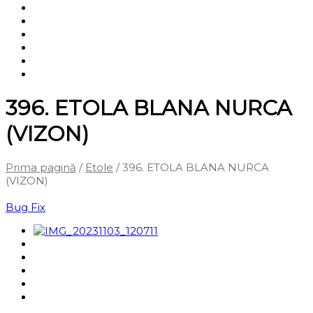
Shop
Servicii
Cum cumpăr?
Termene și condiții
Blog
Contact
396. ETOLA BLANA NURCA
(VIZON)
Prima pagină
/
Etole
/ 396. ETOLA BLANA NURCA
(VIZON)
‹
Înapoi la pagina anterioară
Bug Fix