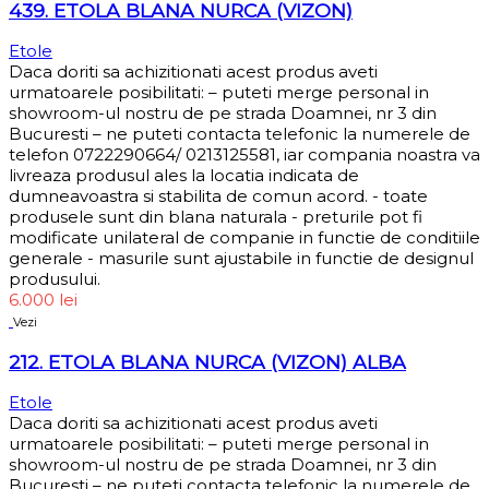
439. ETOLA BLANA NURCA (VIZON)
Etole
Daca doriti sa achizitionati acest produs aveti
urmatoarele posibilitati: – puteti merge personal in
showroom-ul nostru de pe strada Doamnei, nr 3 din
Bucuresti – ne puteti contacta telefonic la numerele de
telefon 0722290664/ 0213125581, iar compania noastra va
livreaza produsul ales la locatia indicata de
dumneavoastra si stabilita de comun acord. - toate
produsele sunt din blana naturala - preturile pot fi
modificate unilateral de companie in functie de conditiile
generale - masurile sunt ajustabile in functie de designul
produsului.
6.000
lei
Vezi
212. ETOLA BLANA NURCA (VIZON) ALBA
Etole
Daca doriti sa achizitionati acest produs aveti
urmatoarele posibilitati: – puteti merge personal in
showroom-ul nostru de pe strada Doamnei, nr 3 din
Bucuresti – ne puteti contacta telefonic la numerele de