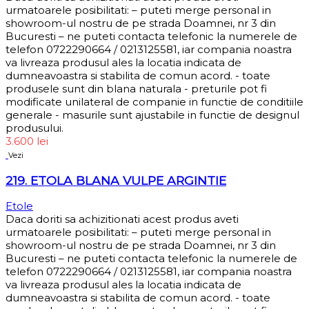
urmatoarele posibilitati: – puteti merge personal in
showroom-ul nostru de pe strada Doamnei, nr 3 din
Bucuresti – ne puteti contacta telefonic la numerele de
telefon 0722290664 / 0213125581, iar compania noastra
va livreaza produsul ales la locatia indicata de
dumneavoastra si stabilita de comun acord. - toate
produsele sunt din blana naturala - preturile pot fi
modificate unilateral de companie in functie de conditiile
generale - masurile sunt ajustabile in functie de designul
produsului.
3.600
lei
Vezi
219. ETOLA BLANA VULPE ARGINTIE
Etole
Daca doriti sa achizitionati acest produs aveti
urmatoarele posibilitati: – puteti merge personal in
showroom-ul nostru de pe strada Doamnei, nr 3 din
Bucuresti – ne puteti contacta telefonic la numerele de
telefon 0722290664 / 0213125581, iar compania noastra
va livreaza produsul ales la locatia indicata de
dumneavoastra si stabilita de comun acord. - toate