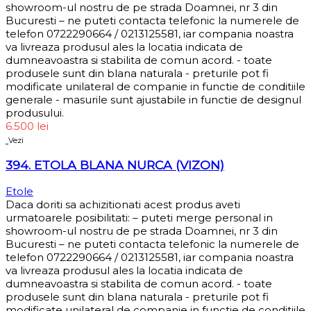
showroom-ul nostru de pe strada Doamnei, nr 3 din
Bucuresti – ne puteti contacta telefonic la numerele de
telefon 0722290664 / 0213125581, iar compania noastra
va livreaza produsul ales la locatia indicata de
dumneavoastra si stabilita de comun acord. - toate
produsele sunt din blana naturala - preturile pot fi
modificate unilateral de companie in functie de conditiile
generale - masurile sunt ajustabile in functie de designul
produsului.
6.500
lei
Vezi
394. ETOLA BLANA NURCA (VIZON)
Etole
Daca doriti sa achizitionati acest produs aveti
urmatoarele posibilitati: – puteti merge personal in
showroom-ul nostru de pe strada Doamnei, nr 3 din
Bucuresti – ne puteti contacta telefonic la numerele de
telefon 0722290664 / 0213125581, iar compania noastra
va livreaza produsul ales la locatia indicata de
dumneavoastra si stabilita de comun acord. - toate
produsele sunt din blana naturala - preturile pot fi
modificate unilateral de companie in functie de conditiile