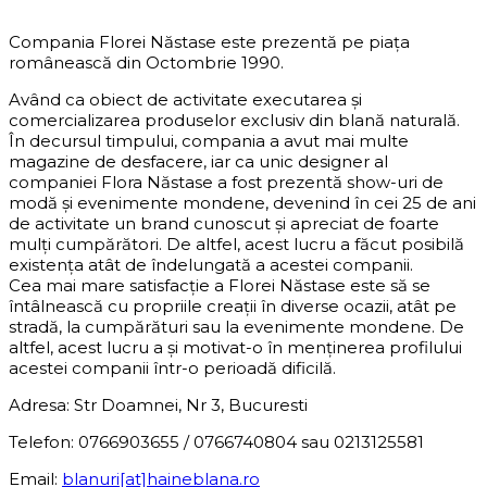
DESPRE COMPANIE
Compania Florei Năstase este prezentă pe piața
românească din Octombrie 1990.
Având ca obiect de activitate executarea și
comercializarea produselor exclusiv din blană naturală.
În decursul timpului, compania a avut mai multe
magazine de desfacere, iar ca unic designer al
companiei Flora Năstase a fost prezentă show-uri de
modă și evenimente mondene, devenind în cei 25 de ani
de activitate un brand cunoscut și apreciat de foarte
mulți cumpărători. De altfel, acest lucru a făcut posibilă
existența atât de îndelungată a acestei companii.
Cea mai mare satisfacție a Florei Năstase este să se
întâlnească cu propriile creații în diverse ocazii, atât pe
stradă, la cumpărături sau la evenimente mondene. De
altfel, acest lucru a și motivat-o în menținerea profilului
acestei companii într-o perioadă dificilă.
Adresa: Str Doamnei, Nr 3, Bucuresti
Telefon: 0766903655 / 0766740804 sau 0213125581
Email:
blanuri[at]haineblana.ro