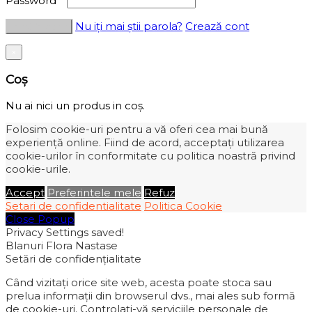
Password
*
Nu iți mai știi parola?
Crează cont
×
Coș
Nu ai nici un produs in coș.
Folosim cookie-uri pentru a vă oferi cea mai bună
experiență online. Fiind de acord, acceptați utilizarea
cookie-urilor în conformitate cu politica noastră privind
cookie-urile.
Accept
Preferintele mele
Refuz
Setari de confidentialitate
Politica Cookie
Close Popup
Privacy Settings saved!
Blanuri Flora Nastase
Setări de confidențialitate
Când vizitați orice site web, acesta poate stoca sau
prelua informații din browserul dvs., mai ales sub formă
de cookie-uri. Controlați-vă serviciile personale de