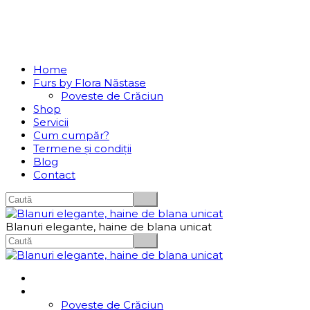
Se incarcă...
Navigation
Home
Furs by Flora Năstase
Poveste de Crăciun
Shop
Servicii
Cum cumpăr?
Termene și condiții
Blog
Contact
Blanuri elegante, haine de blana unicat
Home
Furs by Flora Năstase
Poveste de Crăciun