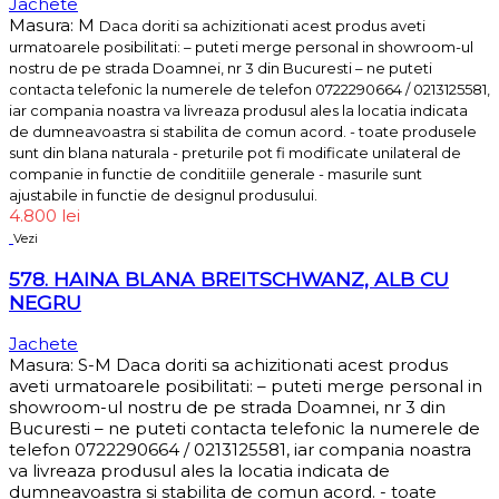
Jachete
Masura: M
Daca doriti sa achizitionati acest produs aveti
urmatoarele posibilitati: – puteti merge personal in showroom-ul
nostru de pe strada Doamnei, nr 3 din Bucuresti – ne puteti
contacta telefonic la numerele de telefon 0722290664 / 0213125581,
iar compania noastra va livreaza produsul ales la locatia indicata
de dumneavoastra si stabilita de comun acord. - toate produsele
sunt din blana naturala - preturile pot fi modificate unilateral de
companie in functie de conditiile generale - masurile sunt
ajustabile in functie de designul produsului.
4.800
lei
Vezi
578. HAINA BLANA BREITSCHWANZ, ALB CU
NEGRU
Jachete
Masura: S-M Daca doriti sa achizitionati acest produs
aveti urmatoarele posibilitati: – puteti merge personal in
showroom-ul nostru de pe strada Doamnei, nr 3 din
Bucuresti – ne puteti contacta telefonic la numerele de
telefon 0722290664 / 0213125581, iar compania noastra
va livreaza produsul ales la locatia indicata de
dumneavoastra si stabilita de comun acord. - toate