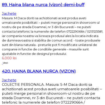
89. Haina blana nurca (vizon) demi-buff
Jachete
Masura: M Daca doriti sa achizitionati acest produs aveti
urmatoarele posibilitati: – puteti merge personal in showroom-ul
nostru de pe strada Doamnei, nr 3 din Bucuresti – ne puteti
contacta telefonic la numerele de telefon 0722290664 / 0213125581,
iar compania noastra va livreaza produsul ales la locatia indicata
de dumneavoastra si stabilita de comun acord. - toate produsele
sunt din blana naturala - preturile pot fi modificate unilateral de
companie in functie de conditiile generale - masurile sunt
ajustabile in functie de designul produsului.
6.000
lei
Vezi
420. HAINA BLANA NURCA (VIZON)
Jachete
COLECTIE PERSONALA. Masura: S-M Daca doriti sa
achizitionati acest produs aveti urmatoarele posibilitati: –
puteti merge personal in showroom-ul nostru de pe
strada Doamnei, nr 3 din Bucuresti – ne puteti contacta
telefonic la numerele de telefon 0722290664 /