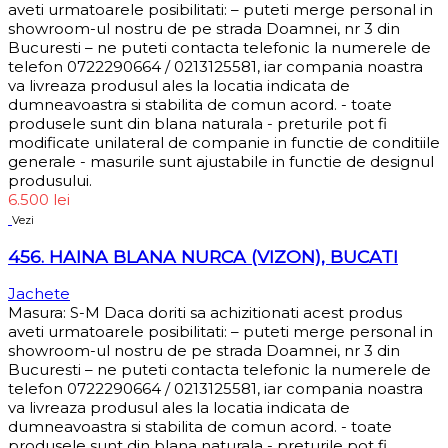
aveti urmatoarele posibilitati: – puteti merge personal in
showroom-ul nostru de pe strada Doamnei, nr 3 din
Bucuresti – ne puteti contacta telefonic la numerele de
telefon 0722290664 / 0213125581, iar compania noastra
va livreaza produsul ales la locatia indicata de
dumneavoastra si stabilita de comun acord. - toate
produsele sunt din blana naturala - preturile pot fi
modificate unilateral de companie in functie de conditiile
generale - masurile sunt ajustabile in functie de designul
produsului.
6.500
lei
Vezi
456. HAINA BLANA NURCA (VIZON), BUCATI
Jachete
Masura: S-M Daca doriti sa achizitionati acest produs
aveti urmatoarele posibilitati: – puteti merge personal in
showroom-ul nostru de pe strada Doamnei, nr 3 din
Bucuresti – ne puteti contacta telefonic la numerele de
telefon 0722290664 / 0213125581, iar compania noastra
va livreaza produsul ales la locatia indicata de
dumneavoastra si stabilita de comun acord. - toate
produsele sunt din blana naturala - preturile pot fi