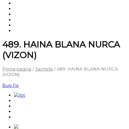
Shop
Servicii
Cum cumpăr?
Termene și condiții
Blog
Contact
489. HAINA BLANA NURCA
(VIZON)
Prima pagină
/
Jachete
/ 489. HAINA BLANA NURCA
(VIZON)
‹
Înapoi la pagina anterioară
Bug Fix