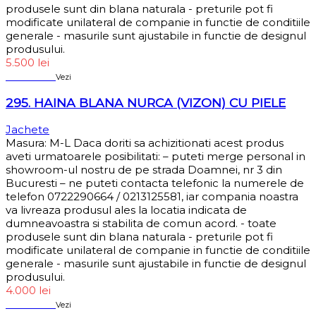
produsele sunt din blana naturala - preturile pot fi
modificate unilateral de companie in functie de conditiile
generale - masurile sunt ajustabile in functie de designul
produsului.
5.500
lei
Sold out
Vezi
295. HAINA BLANA NURCA (VIZON) CU PIELE
Jachete
Masura: M-L Daca doriti sa achizitionati acest produs
aveti urmatoarele posibilitati: – puteti merge personal in
showroom-ul nostru de pe strada Doamnei, nr 3 din
Bucuresti – ne puteti contacta telefonic la numerele de
telefon 0722290664 / 0213125581, iar compania noastra
va livreaza produsul ales la locatia indicata de
dumneavoastra si stabilita de comun acord. - toate
produsele sunt din blana naturala - preturile pot fi
modificate unilateral de companie in functie de conditiile
generale - masurile sunt ajustabile in functie de designul
produsului.
4.000
lei
Sold out
Vezi