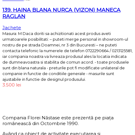
139. HAINA BLANA NURCA (VIZON) MANECA
RAGLAN
Jachete
Masura: M Daca doriti sa achizitionati acest produs aveti
urmatoarele posibilitati: – puteti merge personal in showroom-ul
nostru de pe strada Doamnei, nr 3 din Bucuresti – ne puteti
contacta telefonic la numerele de telefon 0722290664 / 0213125581,
iar compania noastra va livreaza produsul ales la locatia indicata
de dumneavoastra si stabilita de comun acord. - toate produsele
sunt din blana naturala - preturile pot fi modificate unilateral de
companie in functie de conditiile generale - masurile sunt
ajustabile in functie de designul produsului.
3.500
lei
DESPRE COMPANIE
Compania Florei Năstase este prezentă pe piața
românească din Octombrie 1990.
Având ca obiect de activitate executarea și