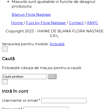
Masurile sunt ajustabile in functie de designul
produsului.
Blanuri Flora Nastase
Home
/
Furs by Flora Nastase
/
Contact
/
ANPC
Copyright 2023 - HAINE DE BLANĂ FLORA NĂSTASE
S.R.L.
Versiunea pentru mobile:
Activată
×
Caută
Folosește căsuța de mai jos pentru a caută.
×
Intră în cont
Username or email
*