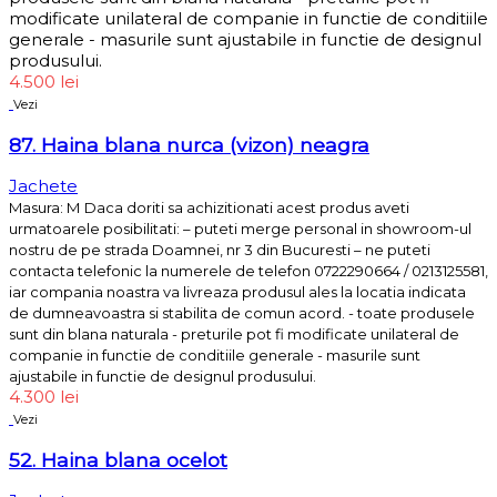
modificate unilateral de companie in functie de conditiile
generale - masurile sunt ajustabile in functie de designul
produsului.
4.500
lei
Vezi
87. Haina blana nurca (vizon) neagra
Jachete
Masura: M
Daca doriti sa achizitionati acest produs aveti
urmatoarele posibilitati: – puteti merge personal in showroom-ul
nostru de pe strada Doamnei, nr 3 din Bucuresti – ne puteti
contacta telefonic la numerele de telefon 0722290664 / 0213125581,
iar compania noastra va livreaza produsul ales la locatia indicata
de dumneavoastra si stabilita de comun acord. - toate produsele
sunt din blana naturala - preturile pot fi modificate unilateral de
companie in functie de conditiile generale - masurile sunt
ajustabile in functie de designul produsului.
4.300
lei
Vezi
52. Haina blana ocelot