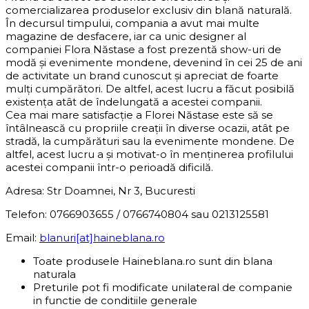
comercializarea produselor exclusiv din blană naturală.
În decursul timpului, compania a avut mai multe
magazine de desfacere, iar ca unic designer al
companiei Flora Năstase a fost prezentă show-uri de
modă și evenimente mondene, devenind în cei 25 de ani
de activitate un brand cunoscut și apreciat de foarte
mulți cumpărători. De altfel, acest lucru a făcut posibilă
existența atât de îndelungată a acestei companii.
Cea mai mare satisfacție a Florei Năstase este să se
întâlnească cu propriile creații în diverse ocazii, atât pe
stradă, la cumpărături sau la evenimente mondene. De
altfel, acest lucru a și motivat-o în menținerea profilului
acestei companii într-o perioadă dificilă.
Adresa: Str Doamnei, Nr 3, Bucuresti
Telefon: 0766903655 / 0766740804 sau 0213125581
Email:
blanuri[at]haineblana.ro
Toate produsele Haineblana.ro sunt din blana
naturala
Preturile pot fi modificate unilateral de companie
in functie de conditiile generale