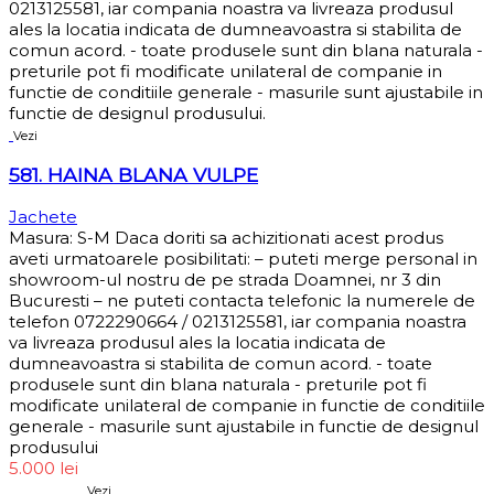
0213125581, iar compania noastra va livreaza produsul
ales la locatia indicata de dumneavoastra si stabilita de
comun acord. - toate produsele sunt din blana naturala -
preturile pot fi modificate unilateral de companie in
functie de conditiile generale - masurile sunt ajustabile in
functie de designul produsului.
Vezi
581. HAINA BLANA VULPE
Jachete
Masura: S-M Daca doriti sa achizitionati acest produs
aveti urmatoarele posibilitati: – puteti merge personal in
showroom-ul nostru de pe strada Doamnei, nr 3 din
Bucuresti – ne puteti contacta telefonic la numerele de
telefon 0722290664 / 0213125581, iar compania noastra
va livreaza produsul ales la locatia indicata de
dumneavoastra si stabilita de comun acord. - toate
produsele sunt din blana naturala - preturile pot fi
modificate unilateral de companie in functie de conditiile
generale - masurile sunt ajustabile in functie de designul
produsului
5.000
lei
Sold out
Vezi