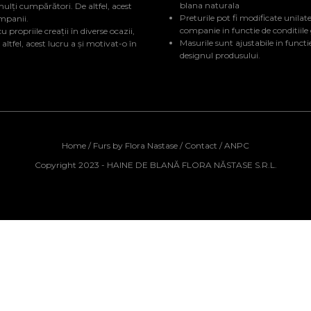
blana naturala
mulți cumpărători. De altfel, acest
Preturile pot fi modificate unilate
ompanii.
companie in functie de conditiile
 propriile creații în diverse ocazii,
Masurile sunt ajustabile in functi
tfel, acest lucru a și motivat-o în
designul produsului.
Home
/
Furs by Flora Nastase
/
Contact
/
ANPC
Copyright 2023 - HAINE DE BLANĂ FLORA NĂSTASE S.R.L.