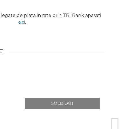
legate de plata in rate prin TBI Bank apasati
aici
.
E
SOLD OUT