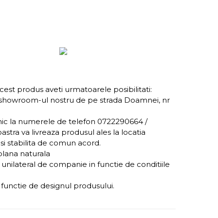
acest produs aveti urmatoarele posibilitati:
 showroom-ul nostru de pe strada Doamnei, nr
onic la numerele de telefon 0722290664 /
stra va livreaza produsul ales la locatia
i stabilita de comun acord.
blana naturala
e unilateral de companie in functie de conditiile
n functie de designul produsului.