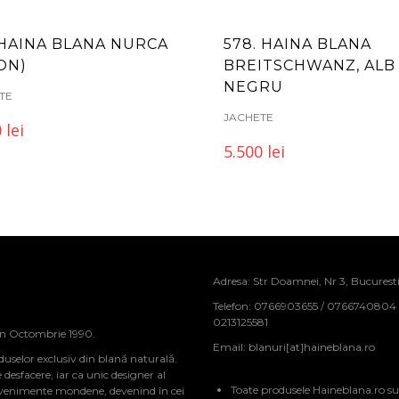
 HAINA BLANA NURCA
578. HAINA BLANA
ON)
BREITSCHWANZ, ALB
NEGRU
TE
JACHETE
0
lei
5.500
lei
Adresa: Str Doamnei, Nr 3, Bucurest
Telefon: 0766903655 / 0766740804
0213125581
in Octombrie 1990.
Email:
blanuri[at]haineblana.ro
duselor exclusiv din blană naturală.
sfacere, iar ca unic designer al
Toate produsele Haineblana.ro su
evenimente mondene, devenind în cei