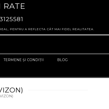
N RATE
3125581
REAL, PENTRU A REFLECTA CÂT MAI FIDEL REALITATEA.
TERMENE ȘI CONDIȚII
BLOG
VIZON)
ÎNAPOI LA PAGINA ANTERIOARĂ
(VIZON)