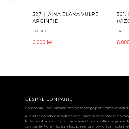
527. HAINA BLANA VULPE
591.
ARGINTIE
(VIZ
JACHETE
JACHE
6.000
lei
8.00
DESPRE COMPANIE
Compania Florei Năstase este prezentă pe piața românească d
Având ca obiect de activitate executarea și comercializarea pro
În decursul timpului, compania a avut mai multe magazine de de
companiei Flora Năstase a fost prezentă show-uri de modă și 