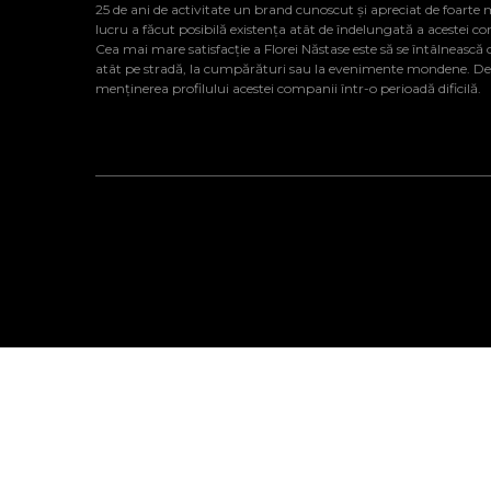
25 de ani de activitate un brand cunoscut și apreciat de foarte 
lucru a făcut posibilă existența atât de îndelungată a acestei c
Cea mai mare satisfacție a Florei Năstase este să se întâlnească cu
atât pe stradă, la cumpărături sau la evenimente mondene. De al
menținerea profilului acestei companii într-o perioadă dificilă.