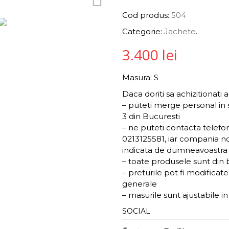
Cod produs:
504
Categorie:
Jachete
.
3.400
lei
Masura: S
Daca doriti sa achizitionati 
– puteti merge personal in
3 din Bucuresti
– ne puteti contacta telef
0213125581, iar compania noa
indicata de dumneavoastra s
– toate produsele sunt din 
– preturile pot fi modificat
generale
– masurile sunt ajustabile i
SOCIAL