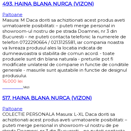
493. HAINA BLANA NURCA (VIZON)
Paltoane
Masura: M Daca doriti sa achizitionati acest produs aveti
urmatoarele posibilitati: – puteti merge personal in
showroom-ul nostru de pe strada Doamnei, nr 3 din
Bucuresti – ne puteti contacta telefonic la numerele de
telefon 0722290664 / 0213125581, iar compania noastra
va livreaza produsul ales la locatia indicata de
dumneavoastra si stabilita de comun acord. - toate
produsele sunt din blana naturala - preturile pot fi
modificate unilateral de companie in functie de conditiile
generale - masurile sunt ajustabile in functie de designul
produsului.
16.000
lei
Sold out
Vezi
517. HAINA BLANA NURCA (VIZON)
Paltoane
COLECTIE PERSONALA Masura: L-XL Daca doriti sa
achizitionati acest produs aveti urmatoarele posibilitati: –
puteti merge personal in showroom-ul nostru de pe
strada Doamnei, nr 3 din Bucuresti – ne puteti contacta