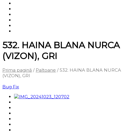
Shop
Servicii
Cum cumpăr?
Termene și condiții
Blog
Contact
532. HAINA BLANA NURCA
(VIZON), GRI
Prima pagină
/
Paltoane
/ 532. HAINA BLANA NURCA
(VIZON), GRI
‹
Înapoi la pagina anterioară
Bug Fix