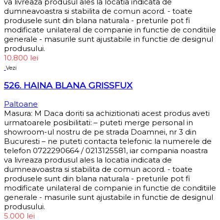
va livreaza produsul ales la locatia indicata de
dumneavoastra si stabilita de comun acord. - toate
produsele sunt din blana naturala - preturile pot fi
modificate unilateral de companie in functie de conditiile
generale - masurile sunt ajustabile in functie de designul
produsului.
10.800
lei
Vezi
526. HAINA BLANA GRISSFUX
Paltoane
Masura: M Daca doriti sa achizitionati acest produs aveti
urmatoarele posibilitati: – puteti merge personal in
showroom-ul nostru de pe strada Doamnei, nr 3 din
Bucuresti – ne puteti contacta telefonic la numerele de
telefon 0722290664 / 0213125581, iar compania noastra
va livreaza produsul ales la locatia indicata de
dumneavoastra si stabilita de comun acord. - toate
produsele sunt din blana naturala - preturile pot fi
modificate unilateral de companie in functie de conditiile
generale - masurile sunt ajustabile in functie de designul
produsului.
5.000
lei