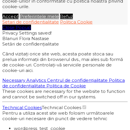
cookie-urilor în conformitate cu politica noastră privind
cookie-urile.
Accept
Preferintele mele
Refuz
Setari de confidentialitate
Politica Cookie
Close Popup
Privacy Settings saved!
Blanuri Flora Nastase
Setări de confidențialitate
Când vizitați orice site web, acesta poate stoca sau
prelua informații din browserul dvs., mai ales sub formă
de cookie-uri. Controlați-vă serviciile personale de
cookie-uri aici.
Necessary
Analytics
Centrul de confidențialitate
Politica
de confidențialitate
Politica de Cookie
These cookies are necessary for the website to function
and cannot be switched off in our systems.
Technical Cookies
Technical Cookies
Pentru a utiliza acest site web folosim următoarele
cookie-uri necesare din punct de vedere tehnic
wordpress_test_cookie