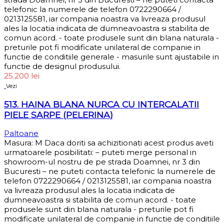
telefonic la numerele de telefon 0722290664 /
0213125581, iar compania noastra va livreaza produsul
ales la locatia indicata de dumneavoastra si stabilita de
comun acord. - toate produsele sunt din blana naturala -
preturile pot fi modificate unilateral de companie in
functie de conditiile generale - masurile sunt ajustabile in
functie de designul produsului.
25.200
lei
Vezi
513. HAINA BLANA NURCA CU INTERCALATII
PIELE SARPE (PELERINA)
Paltoane
Masura: M Daca doriti sa achizitionati acest produs aveti
urmatoarele posibilitati: – puteti merge personal in
showroom-ul nostru de pe strada Doamnei, nr 3 din
Bucuresti – ne puteti contacta telefonic la numerele de
telefon 0722290664 / 0213125581, iar compania noastra
va livreaza produsul ales la locatia indicata de
dumneavoastra si stabilita de comun acord. - toate
produsele sunt din blana naturala - preturile pot fi
modificate unilateral de companie in functie de conditiile