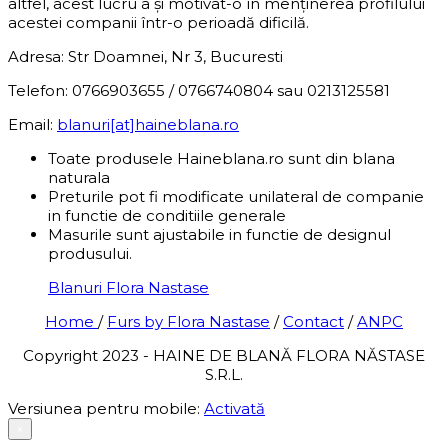
altfel, acest lucru a și motivat-o în menținerea profilului
acestei companii într-o perioadă dificilă.
Adresa: Str Doamnei, Nr 3, Bucuresti
Telefon: 0766903655 / 0766740804 sau 0213125581
Email:
blanuri[at]haineblana.ro
Toate produsele Haineblana.ro sunt din blana
naturala
Preturile pot fi modificate unilateral de companie
in functie de conditiile generale
Masurile sunt ajustabile in functie de designul
produsului.
Blanuri Flora Nastase
Home
/
Furs by Flora Nastase
/
Contact
/
ANPC
Copyright 2023 - HAINE DE BLANĂ FLORA NĂSTASE
S.R.L.
Versiunea pentru mobile:
Activată
×