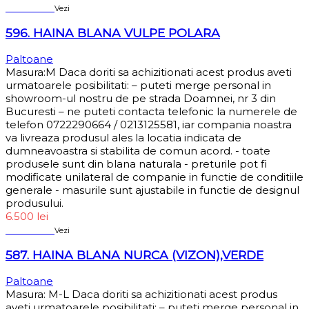
Sold out
Vezi
596. HAINA BLANA VULPE POLARA
Paltoane
Masura:M Daca doriti sa achizitionati acest produs aveti
urmatoarele posibilitati: – puteti merge personal in
showroom-ul nostru de pe strada Doamnei, nr 3 din
Bucuresti – ne puteti contacta telefonic la numerele de
telefon 0722290664 / 0213125581, iar compania noastra
va livreaza produsul ales la locatia indicata de
dumneavoastra si stabilita de comun acord. - toate
produsele sunt din blana naturala - preturile pot fi
modificate unilateral de companie in functie de conditiile
generale - masurile sunt ajustabile in functie de designul
produsului.
6.500
lei
Sold out
Vezi
587. HAINA BLANA NURCA (VIZON),VERDE
Paltoane
Masura: M-L Daca doriti sa achizitionati acest produs
aveti urmatoarele posibilitati: – puteti merge personal in