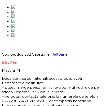
Informații produs
Cod produs:
532
Categorie:
Paltoane
.
8.800
lei
Masura: M
Daca doriti sa achizitionati acest produs aveti
urmatoarele posibilitati:
– puteti merge personal in showroom-ul nostru de pe
strada Doamnei, nr 3 din Bucuresti
– ne puteti contacta telefonic la numerele de telefon
0722290664 / 0213125581, iar compania noastra va
livreaza produsul ales la locatia indicata de