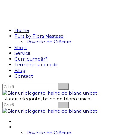
Se incarcă...
Navigation
Home
Furs by Flora Năstase
Poveste de Crăciun
Shop
Servicii
Cum cumpăr?
Termene și condiții
Blog
Contact
Blanuri elegante, haine de blana unicat
Home
Furs by Flora Năstase
Poveste de Crăciun