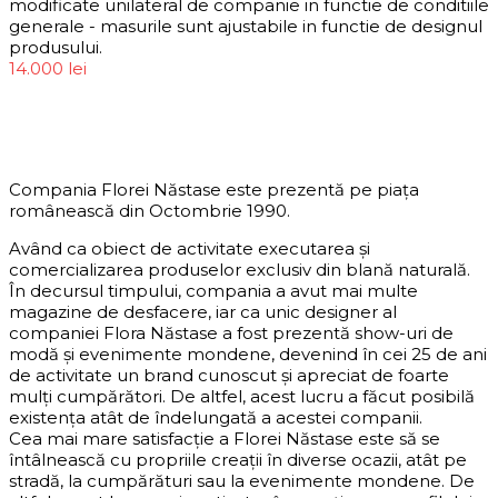
modificate unilateral de companie in functie de conditiile
generale - masurile sunt ajustabile in functie de designul
produsului.
14.000
lei
DESPRE COMPANIE
Compania Florei Năstase este prezentă pe piața
românească din Octombrie 1990.
Având ca obiect de activitate executarea și
comercializarea produselor exclusiv din blană naturală.
În decursul timpului, compania a avut mai multe
magazine de desfacere, iar ca unic designer al
companiei Flora Năstase a fost prezentă show-uri de
modă și evenimente mondene, devenind în cei 25 de ani
de activitate un brand cunoscut și apreciat de foarte
mulți cumpărători. De altfel, acest lucru a făcut posibilă
existența atât de îndelungată a acestei companii.
Cea mai mare satisfacție a Florei Năstase este să se
întâlnească cu propriile creații în diverse ocazii, atât pe
stradă, la cumpărături sau la evenimente mondene. De