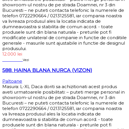
showroom-ul nostru de pe strada Doamnei, nr 3 din
Bucuresti – ne puteti contacta telefonic la numerele de
telefon 0722290664 / 0213125581, iar compania noastra
va livreaza produsul ales la locatia indicata de
dumneavoastra si stabilita de comun acord. - toate
produsele sunt din blana naturala - preturile pot fi
modificate unilateral de companie in functie de conditiile
generale - masurile sunt ajustabile in functie de designul
produsului.
12.000
lei
Sold out
Vezi
588. HAINA BLANA NURCA (VIZON)
Paltoane
Masura: L-XL Daca doriti sa achizitionati acest produs
aveti urmatoarele posibilitati: – puteti merge personal in
showroom-ul nostru de pe strada Doamnei, nr 3 din
Bucuresti – ne puteti contacta telefonic la numerele de
telefon 0722290664 / 0213125581, iar compania noastra
va livreaza produsul ales la locatia indicata de
dumneavoastra si stabilita de comun acord. - toate
produsele sunt din blana naturala - preturile pot fi