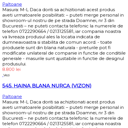
Paltoane
Masura: M-L Daca doriti sa achizitionati acest produs
aveti urmatoarele posibilitati: – puteti merge personal in
showroom-ul nostru de pe strada Doamnei, nr 3 din
Bucuresti – ne puteti contacta telefonic la numerele de
telefon 0722290664 / 0213125581, iar compania noastra
va livreaza produsul ales la locatia indicata de
dumneavoastra si stabilita de comun acord. - toate
produsele sunt din blana naturala - preturile pot fi
modificate unilateral de companie in functie de conditiile
generale - masurile sunt ajustabile in functie de designul
produsului.
8.800
lei
Vezi
545. HAINA BLANA NURCA (VIZON)
Paltoane
Masura: M-L Daca doriti sa achizitionati acest produs
aveti urmatoarele posibilitati: – puteti merge personal in
showroom-ul nostru de pe strada Doamnei, nr 3 din
Bucuresti – ne puteti contacta telefonic la numerele de
telefon 0722290664 / 0213125581, iar compania noastra