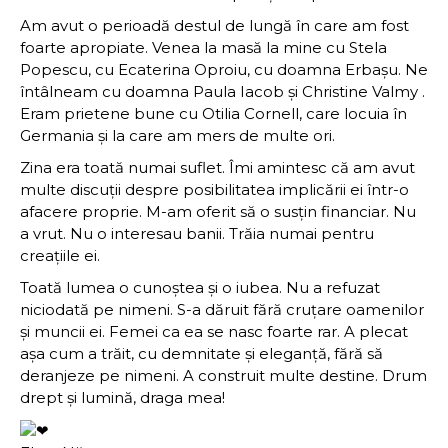
Am avut o perioadă destul de lungă în care am fost
foarte apropiate. Venea la masă la mine cu Stela
Popescu, cu Ecaterina Oproiu, cu doamna Erbaşu. Ne
întâlneam cu doamna Paula Iacob și Christine Valmy .
Eram prietene bune cu Otilia Cornell, care locuia în
Germania și la care am mers de multe ori.
Zina era toată numai suflet. Îmi amintesc că am avut
multe discuții despre posibilitatea implicării ei într-o
afacere proprie. M-am oferit să o susțin financiar. Nu
a vrut. Nu o interesau banii. Trăia numai pentru
creațiile ei.
Toată lumea o cunoștea și o iubea. Nu a refuzat
niciodată pe nimeni. S-a dăruit fără cruțare oamenilor
și muncii ei. Femei ca ea se nasc foarte rar. A plecat
așa cum a trăit, cu demnitate și eleganță, fără să
deranjeze pe nimeni. A construit multe destine. Drum
drept și lumină, draga mea!