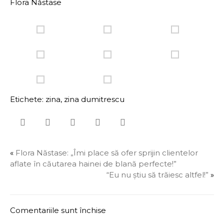
Flora Năstase
Etichete:
zina
,
zina dumitrescu
«
Flora Năstase: „Îmi place să ofer sprijin clientelor
aflate în căutarea hainei de blană perfecte!”
“Eu nu știu să trăiesc altfel!”
»
Comentariile sunt închise