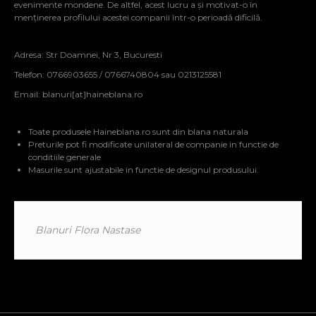
evenimente mondene. De altfel, acest lucru a și motivat-o în
menținerea profilului acestei companii într-o perioadă dificilă.
Adresa: Str Doamnei, Nr 3, Bucuresti
Telefon: 0766903655 / 0766740804 sau 0213125581
Email:
blanuri[at]haineblana.ro
Toate produsele Haineblana.ro sunt din blana naturala
Preturile pot fi modificate unilateral de companie in functie de
conditiile generale
Masurile sunt ajustabile in functie de designul produsului.
Blanuri Flora Nastase